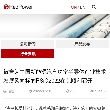
CN
/
EN
公司新闻
产品发布
行业资讯
被誉为中国新能源汽车功率半导体产业技术
发展风向标的PSiC2022在芜顺利召开
瑞迪
2022-07-18
203
181159
“诗中长爱杜池州，说着芜湖是胜游”，诗人笔下的安徽芜