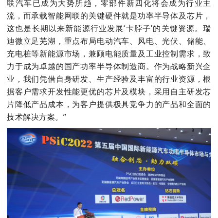
联汽车已成为大势所趋，零部件新四化将会成为行业主
流，而承载智能网联的关键硬件就是功率半导体及芯片，
这也是长期以来新能源行业发展‘卡脖子’的关键资源。瑞
迪微立足芜湖，重点布局电动汽车、风电、光伏、储能、
充电桩等新能源市场，兼顾电能质量及工业控制需求，致
力于成为卓越的国产功率半导体制造商。作为战略新兴企
业，我们凭借自身研发、生产经验及丰富的行业资源，根
据客户需求开发性能更优的芯片及模块，采用自主研发芯
片降低产品成本，为客户提供极具竞争力的产品和全面的
技术解决方案。”