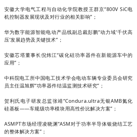
安徽大学电气工程与自动化学院教授王群京“800V SiC电
机控制器发展现状及对行业的相关影响”；
华为数字能源智能电动产品线副总裁彭鹏“动力域‘千伏高
压’发展趋势及关键技术”；
安徽芯塔董事长倪炜江“碳化硅功率器件在新能源车中的
应用”；
中科院电工所中国电工技术学会电动车辆专业委员会研究
员主任温旭辉“功率器件结温监测技术研究”；
贺利氏电子研发总监张靖“Condura.ultra无银AMB氮化
硅基板——车规级功率模块用高性价比解决方案”；
ASMPT市场经理凌晓渊“ASM对于功率半导体银烧结工艺
的整体解决方案”；