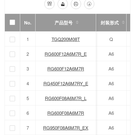
No.
No.
产品型号
产品型号
封装形式
电
1
1
TGQ200M08T
TGQ200M08T
Q
2
2
RG600F12A6M7R_E
RG600F12A6M7R_E
A6
3
3
RG600F12A6M7R
RG600F12A6M7R
A6
4
4
RG450F12A6M7RY_E
RG450F12A6M7RY_E
A6
5
5
RG600F08A6M7R_L
RG600F08A6M7R_L
A6
6
6
RG600F08A6M7R
RG600F08A6M7R
A6
7
7
RG950F08A6M7R_EX
RG950F08A6M7R_EX
A6