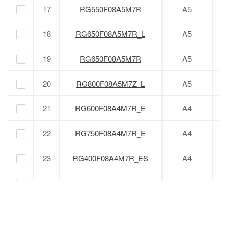
17
17
RG550F08A5M7R
RG550F08A5M7R
A5
18
18
RG650F08A5M7R_L
RG650F08A5M7R_L
A5
19
19
RG650F08A5M7R
RG650F08A5M7R
A5
20
20
RG800F08A5M7Z_L
RG800F08A5M7Z_L
A5
21
21
RG600F08A4M7R_E
RG600F08A4M7R_E
A4
22
22
RG750F08A4M7R_E
RG750F08A4M7R_E
A4
23
23
RG400F08A4M7R_ES
RG400F08A4M7R_ES
A4
24
24
RG660F08A4M7R_ES
RG660F08A4M7R_ES
A4
25
25
RG560F08A4M7R_ES
RG560F08A4M7R_ES
A4